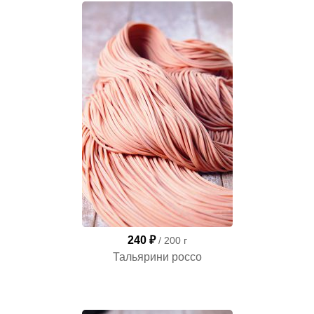
240 ₽
/ 200 г
Тальярини россо