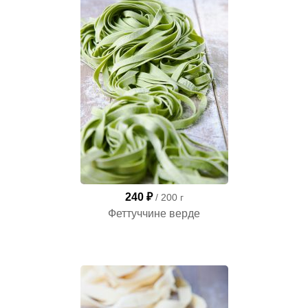
240 ₽
/ 200 г
Феттуччине верде