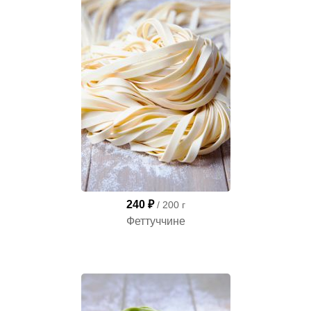
240 ₽
/ 200 г
Феттуччине