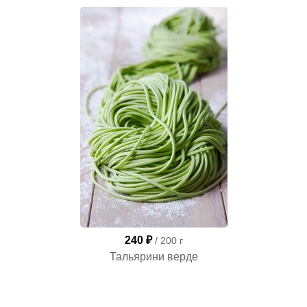
240 ₽
/ 200 г
Тальярини верде