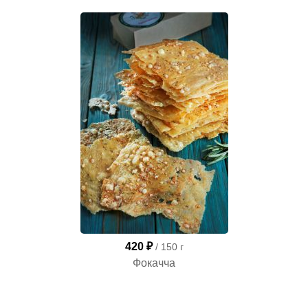
420 ₽
/ 150 г
Фокачча