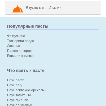
Вкусно как в Италии
Популярные пасты
Феттуччине
Тальярини верде
Лазанья
Пансотти верде
Равиоли с тыквой
Что взять к пасте
Соус песто
Соус рагу
Соус сливочно-ореховый
Соус томатный
Соус грибной
Соус оливковый