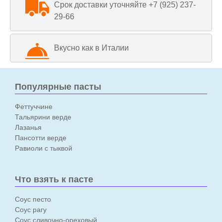
Срок доставки уточняйте +7 (925) 237-
29-66
Вкусно как в Италии
Популярные пасты
Феттуччине
Тальярини верде
Лазанья
Пансотти верде
Равиоли с тыквой
Что взять к пасте
Соус песто
Соус рагу
Соус сливочно-ореховый